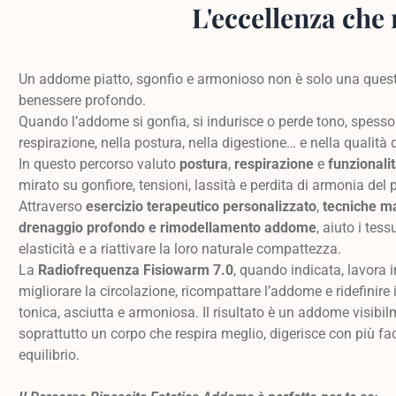
L'eccellenza che 
Un addome piatto, sgonfio e armonioso non è solo una questi
benessere profondo.
Quando l’addome si gonfia, si indurisce o perde tono, spesso 
respirazione, nella postura, nella digestione… e nella qualità d
In questo percorso valuto
postura
,
respirazione
e
funzionali
mirato su gonfiore, tensioni, lassità e perdita di armonia del 
Attraverso
esercizio terapeutico personalizzato
,
tecniche m
drenaggio profondo e rimodellamento addome
, aiuto i tess
elasticità e a riattivare la loro naturale compattezza.
La
Radiofrequenza Fisiowarm 7.0
, quando indicata, lavora i
migliorare la circolazione, ricompattare l’addome e ridefinire
tonica, asciutta e armoniosa. Il risultato è un addome visibil
soprattutto un corpo che respira meglio, digerisce con più faci
equilibrio.