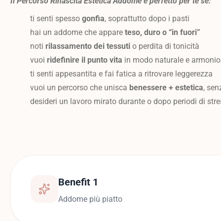
Il Percorso Rinascita Estetica Addome è perfetto per te se:
ti senti spesso
gonfia
, soprattutto dopo i pasti
hai un addome che appare
teso, duro o “in fuori”
noti
rilassamento dei tessuti
o perdita di tonicità
vuoi
ridefinire il punto vita
in modo naturale e armoni
ti senti appesantita e fai fatica a ritrovare leggerezza
vuoi un percorso che unisca
benessere + estetica
, sen
desideri un lavoro mirato durante o dopo periodi di st
Benefit 1
Addome più piatto